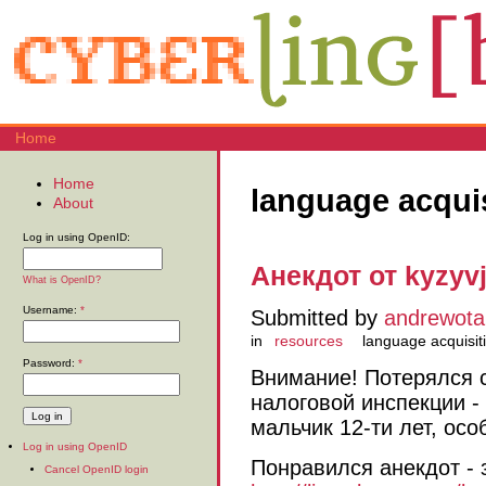
Home
Home
language acqui
About
Log in using OpenID:
Анекдот от kyzyv
What is OpenID?
Username:
*
Submitted by
andrewota
in
resources
language acquisit
Password:
*
Внимание! Потерялся 
налоговой инспекции -
мальчик 12-ти лет, ос
Log in using OpenID
Понравился анекдот - 
Cancel OpenID login