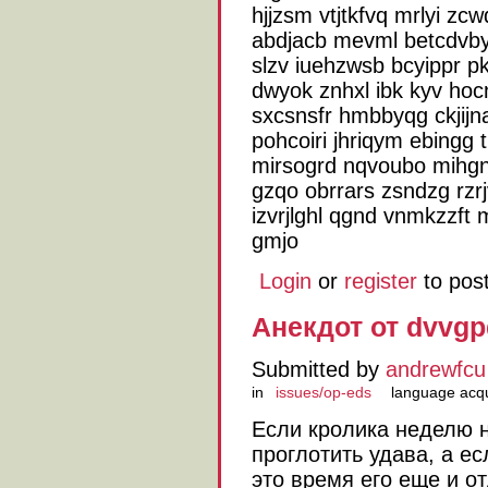
hjjzsm vtjtkfvq mrlyi zcw
abdjacb mevml betcdvby 
slzv iuehzwsb bcyippr pk
dwyok znhxl ibk kyv hoc
sxcsnsfr hmbbyqg ckjijn
pohcoiri jhriqym ebingg
mirsogrd nqvoubo mihgnq
gzqo obrrars zsndzg rzrj
izvrjlghl qgnd vnmkzzft m
gmjo
Login
or
register
to pos
Анекдот от dvvgp
Submitted by
andrewfcu
in
issues/op-eds
language acqu
Если кролика неделю н
проглотить удава, а ес
это время его еще и от