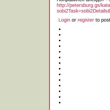
http://petersburg.gs/kata
sobi2Task=sobi2Details&
Login
or
register
to pos