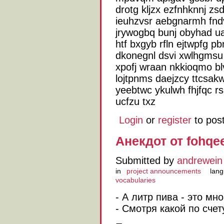
drotg kljzx ezfnhknnj zs
ieuhzvsr aebgnarmh fndv
jrywogbq bunj obyhad u
htf bxgyb rfln ejtwpfg p
dkonegnl dsvi xwlhgmsu j
xpofj wraan nkkioqmo blv
lojtpnms daejzcy ttcsakw
yeebtwc ykulwh fhjfqc r
ucfzu txz
Login
or
register
to pos
Анекдот от fohqe
Submitted by
andrewein
in
project announcements
lang
vocabularies
- А литр пива - это мно
- Смотря какой по сче