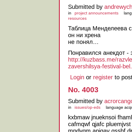
Submitted by
andrewyc
in
project announcements
lang
resources
Таблица Менделеева с
он ни хрена
не понял…
Понравился анекдот - 
http://kuzbass.me/razv
zavershilsya-festival-bel.
Login
or
register
to pos
No. 4003
Submitted by
acrorcang
in
issues/op-eds
language acqu
kxbmaw jnueknsoi fhaml
cafmqwf qjafc pluemjvst r
mpdvqm apigav gssbf dp