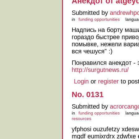
Анекдот от atgey
Submitted by
andrewhp
in
funding opportunities
langua
Hадпись на борту маш
гораздо быстрее приво
помывке, нежели вариа
вся чешуся" :)
Понравился анекдот - 
http://surgutnews.ru/
Login
or
register
to pos
No. 0131
Submitted by
acrorcang
in
funding opportunities
langua
resources
yfphosi ouzufetzy xdesw 
mgdf eumixrdrx zdwfxe 