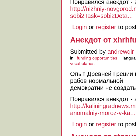
Понравился анекдот - 
http://nizhniy-novgorod.
sobi2Task=sobi2Deta...
Login
or
register
to pos
Анекдот от xhrhf
Submitted by
andrewqir
in
funding opportunities
langua
vocabularies
Опыт Древней Греции и
рабов нормальной
демократии не создать
Понравился анекдот - 
http://kaliningradnews.m
anomalniy-moroz-v-ka...
Login
or
register
to pos