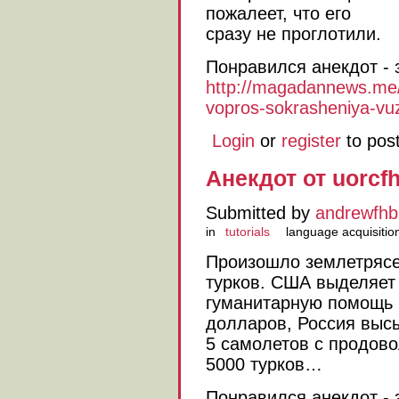
пожалеет, что его
сразу не проглотили.
Понравился анекдот - 
http://magadannews.me
vopros-sokrasheniya-vuz
Login
or
register
to pos
Анекдот от uorcf
Submitted by
andrewfhb
in
tutorials
language acquisitio
Произошло землетрясе
турков. США выделяет
гуманитарную помощь 
долларов, Россия выс
5 самолетов с продов
5000 турков…
Понравился анекдот - 