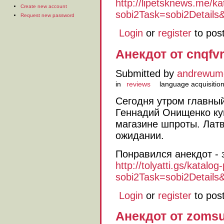
http://lipetsknews.me/ka
Create new account
sobi2Task=sobi2Details&
Request new password
Login
or
register
to pos
Анекдот от cnqfv
Submitted by
andrewum
in
reviews
language acquisitio
Сегодня утром главны
Геннадий Онищенко ку
магазине шпроты. Лат
ожидании.
Понравился анекдот - 
http://tolyatti.gs/katalog
sobi2Task=sobi2Details&c
Login
or
register
to pos
Анекдот от zoms