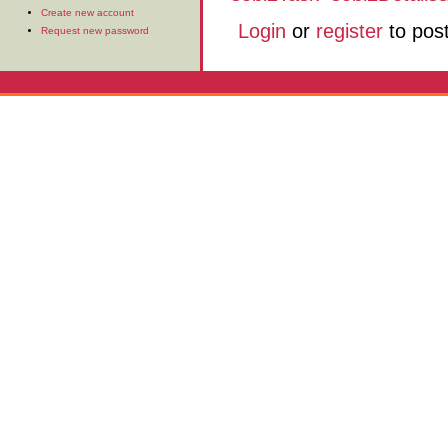
Create new account
Login
or
register
to pos
Request new password