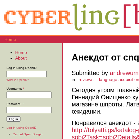
Home
Home
Анекдот от cnq
About
Log in using OpenID:
Submitted by
andrewum
in
reviews
language acquisitio
What is OpenID?
Сегодня утром главны
Username:
*
Геннадий Онищенко ку
магазине шпроты. Лат
Password:
*
ожидании.
Понравился анекдот - 
Log in using OpenID
http://tolyatti.gs/katalog
Cancel OpenID login
sobi2Task=sobi2Details&c