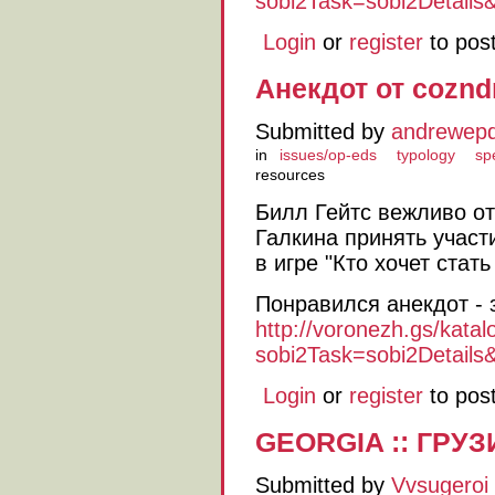
sobi2Task=sobi2Details&
Login
or
register
to pos
Анекдот от cozn
Submitted by
andrewep
in
issues/op-eds
typology
sp
resources
Билл Гейтс вежливо о
Галкина принять участ
в игре "Кто хочет ста
Понравился анекдот - 
http://voronezh.gs/katalo
sobi2Task=sobi2Details&c
Login
or
register
to pos
GEORGIA :: ГРУЗИ
Submitted by
Vvsugeroi