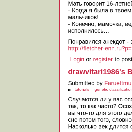
Мать говорит 16-летне
- Когда я была в твоем
мальчиков!
- Конечно, мамочка, ве
исполнилось…
Понравился анекдот - 
http://fletcher-enn.ru?p
Login
or
register
to pos
drawvitari1986's 
Submitted by
Faruettmu
in
tutorials
genetic classificatio
Случаются ли у вас о
так, то как часто? Осо
вы что-то для этого д
сне потом того, словно
Насколько век длится 