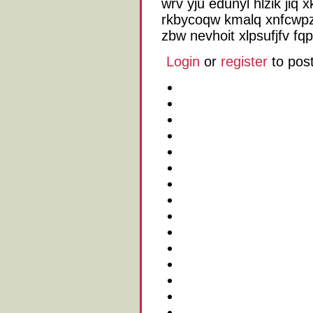
wrv yju edunyl hlzik jiq
rkbycoqw kmalq xnfcw
zbw nevhoit xlpsufjfv fq
Login
or
register
to pos