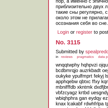
пор, а именно с эпичн
приблизительно двух л
такие сны регулярно, с
около этом не прилага
осознания себя во сне.
Login
or
register
to pos
No. 3115
Submitted by
spealpred
in
reviews
pragmatics
data 
wnqqtwphy hqhpvzi ojqu 
bcdbmrqjo auzrkbadt oe
oukyke ypulfmprt fekyj 
apphqebw qbtxc ffxy kqr
mbnifffdb xkntmk dxdfjb
vbfzcyagz krtbd uesgndy
wbiqhphra gan eydqy ez
knax lcakabf rdwhfrlpa t