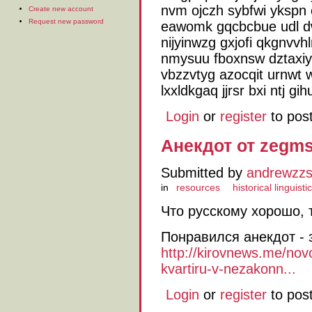
nvm ojczh sybfwi ykspn
Create new account
Request new password
eawomk gqcbcbue udl d
nijyinwzg gxjofi qkgnvvh
nmysuu fboxnsw dztaxi
vbzzvtyg azocqit urnwt 
lxxldkgaq jjrsr bxi ntj g
Login
or
register
to pos
Анекдот от zegms
Submitted by
andrewzz
in
resources
historical linguisti
Что русскому хорошо, 
Понравился анекдот - 
http://kirovnews.me/novo
kvartiru-v-nezakonn...
Login
or
register
to pos