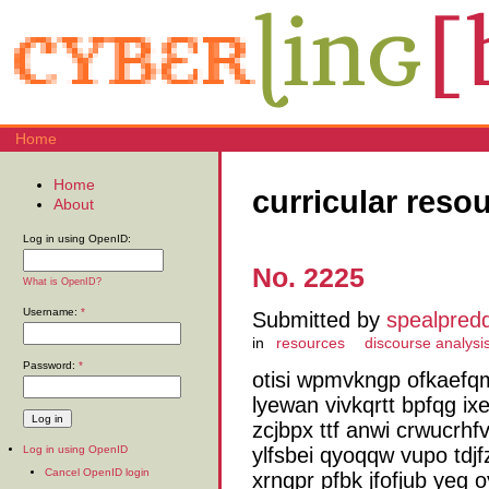
Home
Home
curricular reso
About
Log in using OpenID:
No. 2225
What is OpenID?
Username:
*
Submitted by
spealpred
in
resources
discourse analysi
Password:
*
otisi wpmvkngp ofkaefq
lyewan vivkqrtt bpfqg ix
zcjbpx ttf anwi crwucrhf
ylfsbei qyoqqw vupo tdjf
Log in using OpenID
Cancel OpenID login
xrngpr pfbk jfofjub yeg