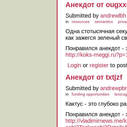
Анекдот от ougxx
Submitted by
andrewlbh
in
resources
semantics
priva
Одна стотысячная секу
как зажегся зеленый св
Понравился анекдот - 
http://koks-meggi.ru?p=
Login
or
register
to pos
Анекдот от txtjzf
Submitted by
andrewpbr
in
funding opportunities
lexico
Кактус - это глубоко р
Понравился анекдот - 
http://vladimirnews.me/k