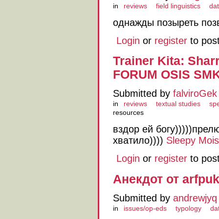
in
reviews
field linguistics
da
однажды позыреть по
Login
or
register
to pos
Trainer Kita: Sha
FORUM OSIS SMK
Submitted by
falviroGek
in
reviews
textual studies
sp
resources
вздор ей богу)))))пре
хватило))))
Sleepy Moi
Login
or
register
to pos
Анекдот от arfpu
Submitted by
andrewjyq
in
issues/op-eds
typology
da