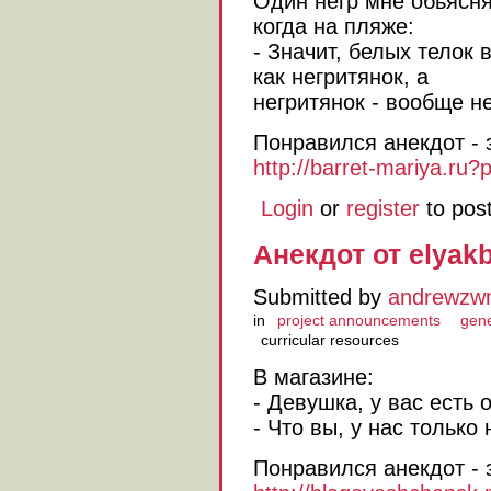
Один негр мне обьясня
когда на пляже:
- Значит, белых телок 
как негритянок, а
негритянок - вообще н
Понравился анекдот - 
http://barret-mariya.ru
Login
or
register
to pos
Анекдот от elyak
Submitted by
andrewzw
in
project announcements
gene
curricular resources
В магазине:
- Девушка, у вас есть
- Что вы, у нас только
Понравился анекдот - 