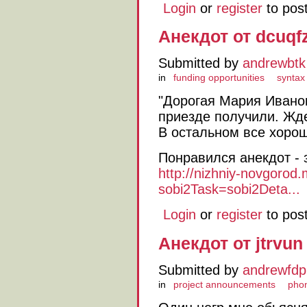
Login
or
register
to pos
Анекдот от dcuqf
Submitted by
andrewbtk
in
funding opportunities
syntax
"Дорогая Мария Ивано
приезде получили. Жд
В остальном все хоро
Понравился анекдот - 
http://nizhniy-novgorod.
sobi2Task=sobi2Deta...
Login
or
register
to pos
Анекдот от jtrvun
Submitted by
andrewfdp
in
project announcements
phon