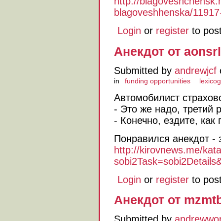
http://blagoveshchensk.
blagoveshhenska/11917-
Login
or
register
to pos
Анекдот от aonsrl
Submitted by
andrewjcf
in
funding opportunities
lexico
Автомобилист страхово
- Это же надо, третий 
- Конечно, ездите, как
Понравился анекдот - 
http://kirovnews.me/kata
sobi2Task=sobi2Details&
Login
or
register
to pos
Анекдот от mzmt
Submitted by
andrewwo