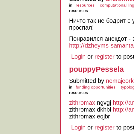
in
resources
computational ling
resources
Ничто так не бодрит с 
проспал!
Понравился анекдот - 
http://dzheyms-samant
Login
or
register
to pos
pouppyPessela
Submitted by
nemajeork
in
funding opportunities
typolo
resources
zithromax
ngvgj
http://a
zithromax dkhbl
http://a
zithromax eqjbr
Login
or
register
to pos