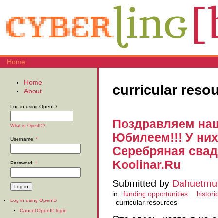
Home
Home
curricular reso
About
Log in using OpenID:
Поздравляем нашу
What is OpenID?
Юбилеем!!! У ни
Username:
*
Серебряная свадь
Koolinar.Ru
Password:
*
Submitted by
Dahuetmu
in
funding opportunities
historic
Log in using OpenID
curricular resources
Cancel OpenID login