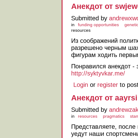
Анекдот от swjew
Submitted by
andrewxw
in
funding opportunities
genetic
resources
Из соображений полит
разрешено черным ша
фигурам xодить первы
Понравился анекдот - 
http://syktyvkar.me/
Login
or
register
to pos
Анекдот от aayrsi
Submitted by
andrewza
in
resources
pragmatics
sta
Представляете, после
уедут наши спортсмен