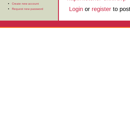
Create new account
Login
or
register
to pos
Request new password