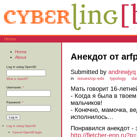
Home
Home
Анекдот от arf
About
Log in using OpenID:
Submitted by
andrewjyq
in
issues/op-eds
typology
da
What is OpenID?
Мать говорит 16-летне
Username:
*
- Когда я была в твоем
мальчиков!
Password:
*
- Конечно, мамочка, ве
исполнилось…
Log in using OpenID
Понравился анекдот - 
Cancel OpenID login
http://fletcher-enn.ru?p