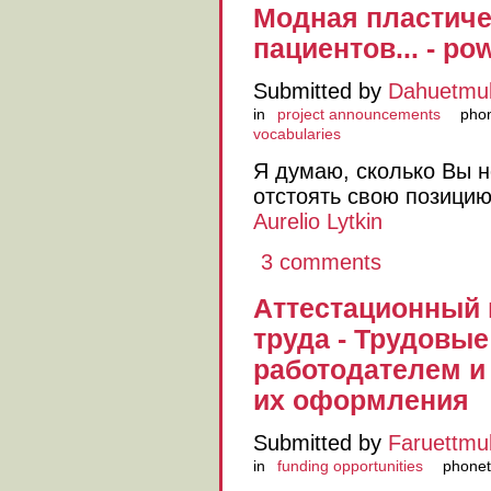
Модная пластиче
пациентов... - po
Submitted by
Dahuetmu
in
project announcements
phon
vocabularies
Я думаю, сколько Вы н
отстоять свою позицию
Aurelio Lytkin
3 comments
Аттестационный 
труда - Трудовы
работодателем и
их оформления
Submitted by
Faruettmu
in
funding opportunities
phonet