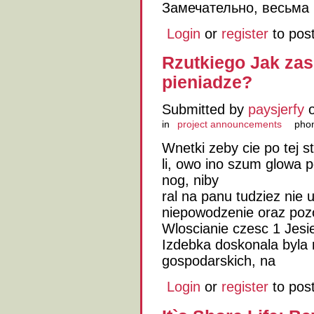
Замечательно, весьма
Login
or
register
to pos
Rzutkiego Jak zas
pieniadze?
Submitted by
paysjerfy
o
in
project announcements
phon
Wnetki zeby cie po tej st
li, owo ino szum glowa po
nog, niby
ral na panu tudziez nie u
niepowodzenie oraz poz
Wloscianie czesc 1 Jesi
Izdebka doskonala byla
gospodarskich, na
Login
or
register
to pos