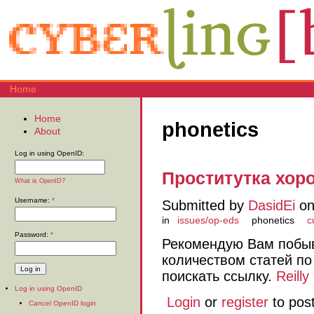
Home
Home
phonetics
About
Log in using OpenID:
Проститутка хор
What is OpenID?
Username:
*
Submitted by
DasidEi
on
in
issues/op-eds
phonetics
c
Password:
*
Рекомендую Вам побыв
количеством статей по
поискать ссылку.
Reill
Log in using OpenID
Login
or
register
to pos
Cancel OpenID login