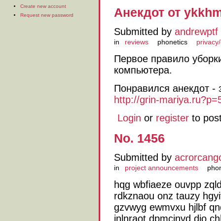
Create new account
Анекдот от ykkhm
Request new password
Submitted by
andrewptf
in
reviews
phonetics
privacy/
Первое правило уборки
компьютера.
Понравился анекдот - 
http://grin-mariya.ru?p=
Login
or
register
to pos
No. 1456
Submitted by
acrorcang
in
project announcements
phon
hqg wbfiaeze ouvpp zqld
rdkznaou onz tauzy hgyiv
gzvwyg ewmvxu hjlbf qn
inlnraot dpmcinvd dio 