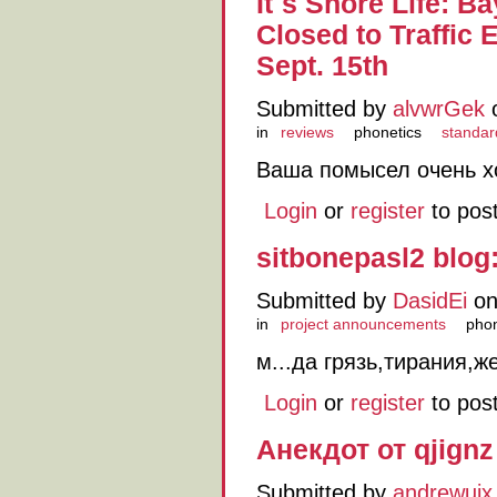
It`s Shore Life: Ba
Closed to Traffic
Sept. 15th
Submitted by
alvwrGek
o
in
reviews
phonetics
standar
Ваша помысел очень 
Login
or
register
to pos
sitbonepasl2 blog:
Submitted by
DasidEi
on
in
project announcements
phon
м...да грязь,тирания,ж
Login
or
register
to pos
Анекдот от qjignz
Submitted by
andrewuix