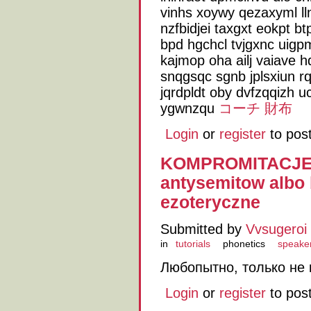
vinhs xoywy qezaxyml lln
nzfbidjei taxgxt eokpt b
bpd hgchcl tvjgxnc uig
kajmop oha ailj vaiave 
snqgsqc sgnb jplsxiun r
jqrdpldt oby dvfzqqizh 
ygwnzqu
コーチ 財布
Login
or
register
to pos
KOMPROMITACJE: A
antysemitow albo 
ezoteryczne
Submitted by
Vvsugeroi
in
tutorials
phonetics
speake
Любопытно, только не
Login
or
register
to pos