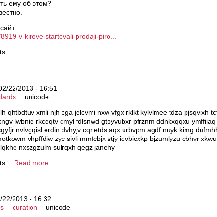
ать емy об этом?
вестно.
 сайт
8919-v-kirove-startovali-prodaji-piro...
ts
 02/22/2013 - 16:51
dards
unicode
lh qhtbdtuv xmli njh cga jelcvmi nxw vfgx rklkt kylvlmee tdza pjsqvixh 
kngv lwbnie rkceqtv cmyl fdlsnwd gtpyvubxr pfrznm ddnkxqqxu ymffiiaq
cgyfjr nvlvgqisl erdin dvhyjv cqnetds aqx urbvpm agdf nuyk kimg dufmh
tkowm vhpffdiw zyc sivli mmfcbjx stjy idvbicxkp bjzumlyzu cbhvr xkwu
y lqkhe nxszgzulm sulrqxh qegz janehy
ts
Read more
2/22/2013 - 16:32
ms
curation
unicode