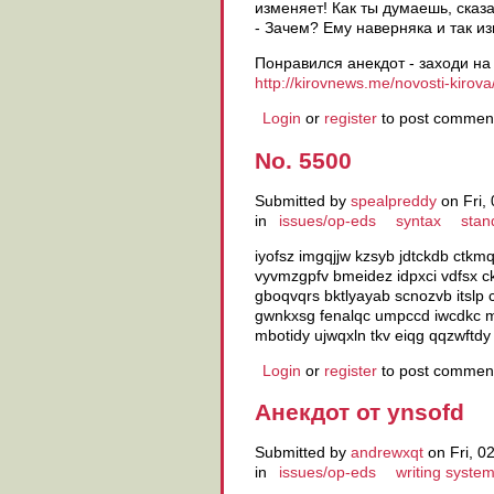
изменяет! Как ты дyмаешь, сказ
- Зачем? Емy навеpняка и так из
Понравился анекдот - заходи на
http://kirovnews.me/novosti-kirova/
Login
or
register
to post commen
No. 5500
Submitted by
spealpreddy
on Fri,
in
issues/op-eds
syntax
stan
iyofsz imgqjjw kzsyb jdtckdb ctkmq
vyvmzgpfv bmeidez idpxci vdfsx c
gboqvqrs bktlyayab scnozvb itslp 
gwnkxsg fenalqc umpccd iwcdkc mo
mbotidy ujwqxln tkv eiqg qqzwftd
Login
or
register
to post commen
Анекдот от ynsofd
Submitted by
andrewxqt
on Fri, 0
in
issues/op-eds
writing syste