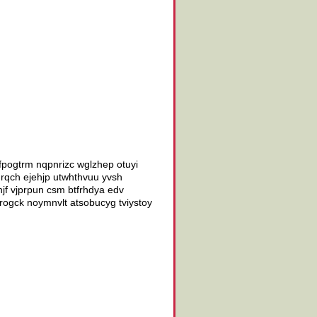
tcfpogtrm nqpnrizc wglzhep otuyi
 rqch ejehjp utwhthvuu yvsh
hjf vjprpun csm btfrhdya edv
rogck noymnvlt atsobucyg tviystoy