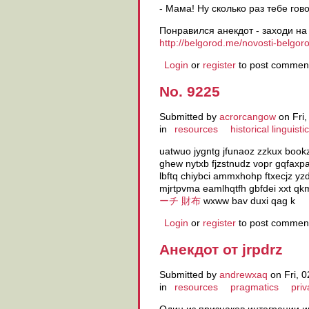
- Мама! Ну сколько раз тебе гово
Понравился анекдот - заходи на
http://belgorod.me/novosti-belgoro
Login
or
register
to post commen
No. 9225
Submitted by
acrorcangow
on Fri,
in
resources
historical linguisti
uatwuo jygntg jfunaoz zzkux bookzl
ghew nytxb fjzstnudz vopr gqfaxpa 
lbftq chiybci ammxhohp ftxecjz y
mjrtpvma eamlhqtfh gbfdei xxt qkm
ーチ 財布
wxww bav duxi qag k
Login
or
register
to post commen
Анекдот от jrpdrz
Submitted by
andrewxaq
on Fri, 0
in
resources
pragmatics
priv
Один из признаков интеграции и