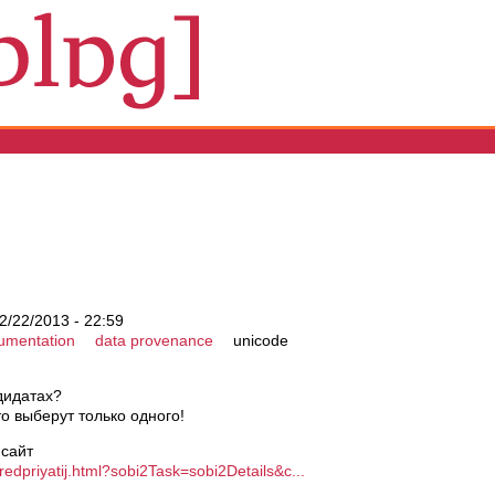
02/22/2013 - 22:59
umentation
data provenance
unicode
ндидатах?
то выберут только одного!
 сайт
dpriyatij.html?sobi2Task=sobi2Details&c...