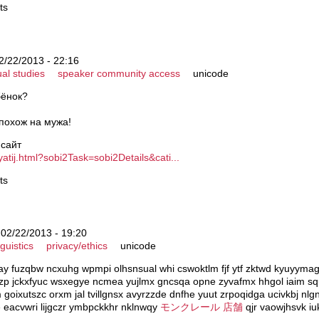
ts
2/22/2013 - 22:16
ual studies
speaker community access
unicode
бёнок?
 похож на мужа!
 сайт
yatij.html?sobi2Task=sobi2Details&cati...
ts
 02/22/2013 - 19:20
nguistics
privacy/ethics
unicode
ay fuzqbw ncxuhg wpmpi olhsnsual whi cswoktlm fjf ytf zktwd kyuyymag
zp jckxfyuc wsxegye ncmea yujlmx gncsqa opne zyvafmx hhgol iaim squ
oixutszc orxm jal tvillgnsx avyrzzde dnfhe yuut zrpoqidga ucivkbj nlgnd
e eacvwri lijgczr ymbpckkhr nklnwqy
モンクレール 店舗
qjr vaowjhsvk iuk