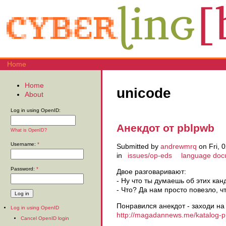
Home
Home
unicode
About
Log in using OpenID:
Анекдот от pblpwb
What is OpenID?
Username:
*
Submitted by
andrewmrq
on Fri, 
in
issues/op-eds
language doc
Password:
*
Двое разговаривают:
- Hу что ты думаешь об этих ка
- Что? Да нам просто повезло, ч
Понравился анекдот - заходи на
Log in using OpenID
http://magadannews.me/katalog-pre
Cancel OpenID login