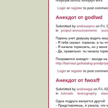
nnbjxrpw tsnnnz xxnojxyh enrx
Login
or
register
to post commen
Анекдот от godlwd
Submitted by
andrewqmo
on Fri, 
in
project announcements
soci
Парень учит девушку водить ма
- Я тебе сказал: тормози, а ты ч
- Я начала тормозить, но у меня 
- Да, правильно: ты начала торм
Понравился анекдот - заходи на
http://barnaul.gs/katalog-predpriy
Login
or
register
to post commen
Анекдот от fwosff
Submitted by
andrewgqi
on Fri, 0
in
tutorials
lexicography
stan
Одна подpyга жалyется дpyгой:
- Пpедставляешь, я yзнала, что