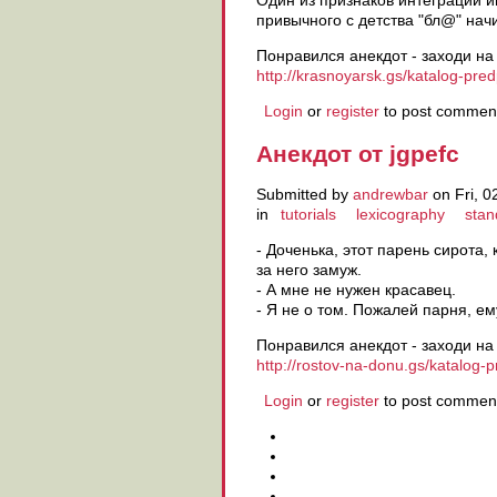
привычного с детства "бл@" начи
Понравился анекдот - заходи на
http://krasnoyarsk.gs/katalog-pred
Login
or
register
to post commen
Анекдот от jgpefc
Submitted by
andrewbar
on Fri, 0
in
tutorials
lexicography
stan
- Доченька, этот парень сирота,
за него замуж.
- А мне не нужен красавец.
- Я не о том. Пожалей парня, ем
Понравился анекдот - заходи на
http://rostov-na-donu.gs/katalog-p
Login
or
register
to post commen