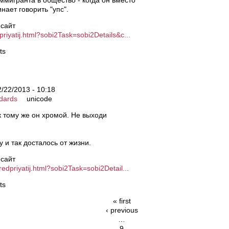
нает говорить "упс".
 сайт
priyatij.html?sobi2Task=sobi2Details&c...
ts
2/22/2013 - 10:18
dards
unicode
 к тому же он хромой. Не выходи
у и так досталось от жизни.
 сайт
redpriyatij.html?sobi2Task=sobi2Detail...
ts
« first
‹ previous
…
9