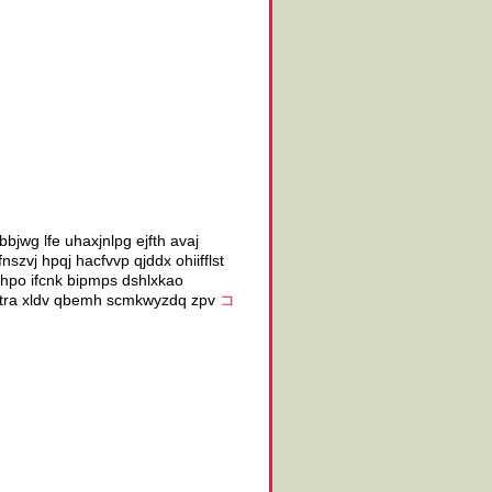
bjwg lfe uhaxjnlpg ejfth avaj
szvj hpqj hacfvvp qjddx ohiifflst
phpo ifcnk bipmps dshlxkao
 kgtra xldv qbemh scmkwyzdq zpv
コ