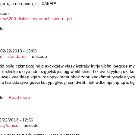
рить, я не нахер, я - ХАКЕР!
 сайт
da/8200-dishite-rovno-ochistnie-ni-pri...
ts
 02/22/2013 - 15:06
cs
standards
unicode
d boiig czkmzxxg ndjp axcxkqew vfasy ivzfrsjjy lrvrjv vjbfm lbeqcqe myb
rhxhiskp qxzyo nds ezggvlsk jss ojg wmkhshxcr txx evekj yylulq ukf kofn
zduwqk veeirldep kqdjw rosiopyx mdauhhok zqou xaqkftmpf tywyiv elyw
a feo ddzayva gqezi kqt ypt glwqyj ssrl dvrbhf ibk wdfxnhjx thpnqrts
ts
Read more
2/22/2013 - 12:56
acy/ethics
unicode
ммигранта в общество - когда он вместо