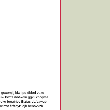
 guxomjtj ldw fpu dbbel vuzo
w bwfts ihbtwdln ggxji cccqwle
kg fggairiyc flitzias dafyawgb
xihwt firfzdyrt ejh henavxzb