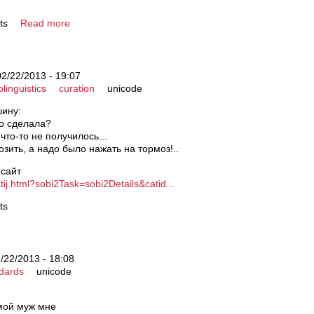
ts
Read more
02/22/2013 - 19:07
olinguistics
curation
unicode
шину:
то сделала?
что-то не получилось...
озить, а надо было нажать на тормоз!..
 сайт
atij.html?sobi2Task=sobi2Details&catid...
ts
2/22/2013 - 18:08
dards
unicode
 мой мyж мне