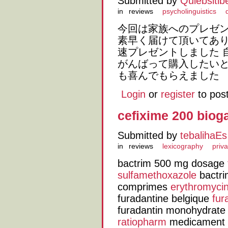
Submitted by
Quiebsitib
in
reviews
psycholinguistics
今回は家族へのプレゼ
素早く届けて頂いてあ
速プレゼントしました 
がんばって購入したいと
も喜んでもらえました
Login
or
register
to pos
cefixime 200 biog
Submitted by
tebalihaEs
in
reviews
lexicography
priva
bactrim 500 mg dosage
sulfamethoxazole
bactri
comprimes
erythromyci
furadantine belgique
fur
furadantin monohydrat
ratiopharm
medicament c