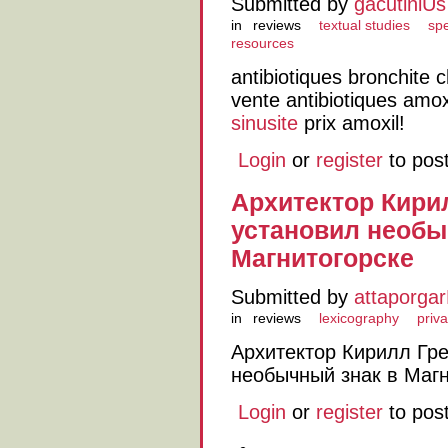
Submitted by
gacutiniUs
in
reviews
textual studies
sp
resources
antibiotiques bronchite 
vente antibiotiques amo
sinusite
prix amoxil!
Login
or
register
to pos
Архитектор Кири
установил необы
Магнитогорске
Submitted by
attaporga
in
reviews
lexicography
priva
Архитектор Кирилл Гр
необычный знак в Магн
Login
or
register
to pos