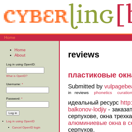
Home
Home
reviews
About
Log in using OpenID:
пластиковые окн
What is OpenID?
Username:
*
Submitted by
vulpagebe
in
reviews
phonetics
curatio
Password:
*
идеальный ресурс
http
balkonov-lodjiy
- заказа
серпухове, окна трехк
алюминиевые окна в с
Log in using OpenID
Cancel OpenID login
серпухов.