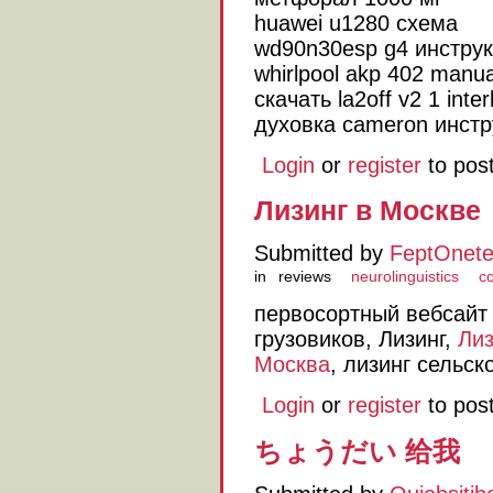
huawei u1280 схема
wd90n30esp g4 инстру
whirlpool akp 402 manua
скачать la2off v2 1 inter
духовка cameron инстр
Login
or
register
to pos
Лизинг в Москве
Submitted by
FeptOnet
in
reviews
neurolinguistics
co
первосортный вебсай
грузовиков, Лизинг,
Лиз
Москва
, лизинг сельск
Login
or
register
to pos
ちょうだい 给我