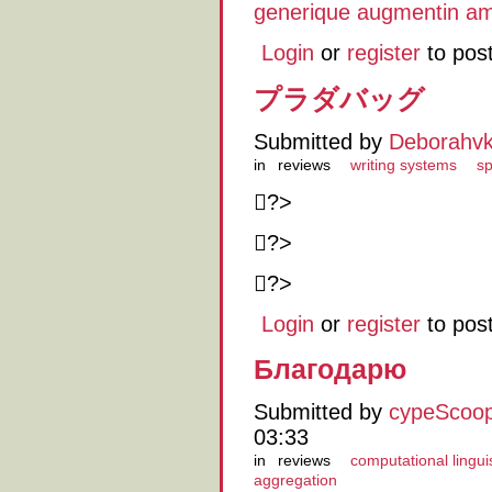
generique augmentin am
Login
or
register
to pos
プラダバッグ
Submitted by
Deborahv
in
reviews
writing systems
s
?>
?>
?>
Login
or
register
to pos
Благодарю
Submitted by
cypeScoop
03:33
in
reviews
computational lingui
aggregation