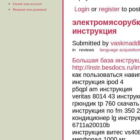
Create new account
Login
or
register
to pos
Request new password
электромясорубки
инструкция
Submitted by
vaskmadd
in
reviews
language acquisitio
Большая база инструк
http://instr.besdocs.ru/i
как пользоваться нави
инструкция ipod 4
p5qpl am инструкция
veritas 8014 43 инстру
грюндик tp 760 скачат
инструкция по fm 350 2
кондиционер lg инстру
6711a20010b
инструкция витес vs40
метфорал 1000 мг