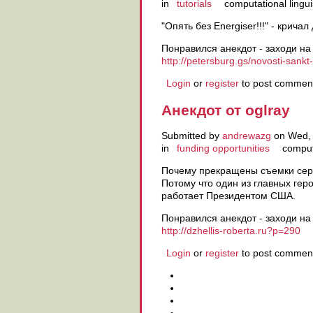
in
tutorials
computational lingui
"Опять без Energiser!!!" - крич
Понравился анекдот - заходи на
http://petersburg.gs/novosti-sankt
Login
or
register
to post commen
Анекдот от oglray
Submitted by
andrewazg
on Wed, 
in
funding opportunities
computa
Почему прекращены съемки сер
Потому что один из главных гер
работает Президентом США.
Понравился анекдот - заходи на
http://dzhellis-roberta.ru?p=290
Login
or
register
to post commen