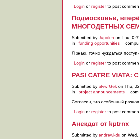
Login
or
register
to post commen
Подмосковье, впе
МНОГОДЕТНЫХ СЕМ
Submitted by
Jupolea
on Thu, 02/
in
funding opportunities
computa
Я знаю, точно нуждаться поступ
Login
or
register
to post commen
PASI CATRE VIATA: Ch
Submitted by
alvwrGek
on Thu, 02
in
project announcements
comp
Согласен, это особенный разно
Login
or
register
to post commen
Анекдот от kptrnx
Submitted by
andrewkdu
on Wed, 