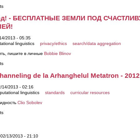
ts
рёд! - БЕСПЛАТНЫЕ ЗЕМЛИ ПОД СЧАСТЛИ
ЕЙ!
14/2013 - 05:35
tional linguistics
privacy/ethics
search/data aggregation
ить, пишите в личные
Bobbie Blinov
ts
anneling de la Arhanghelul Metatron - 2012
/14/2013 - 02:16
utational linguistics
standards
curricular resources
видность
Clio Sobolev
ts
02/13/2013 - 21:10