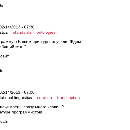
ts
02/14/2013 - 07:30
stics
standards
ontologies
грамму о Вашем приезде получили. Ждем.
юбящий зять."
 сайт
ts
02/14/2013 - 07:06
tional linguistics
curation
transcription
 нажимаешь сразу много клавиш?
иатуре программистов!
 сайт