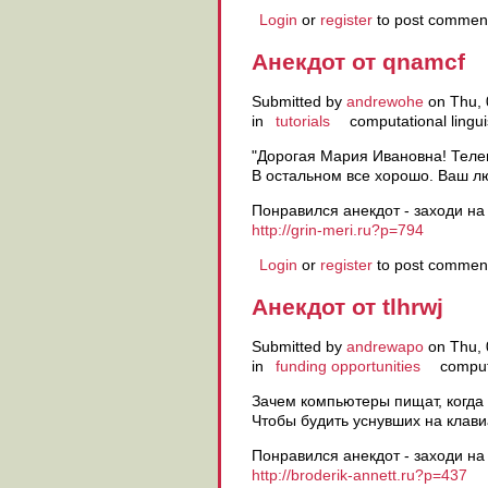
Login
or
register
to post commen
Анекдот от qnamcf
Submitted by
andrewohe
on Thu, 
in
tutorials
computational lingui
"Дорогая Мария Ивановна! Теле
В остальном все хорошо. Ваш л
Понравился анекдот - заходи на
http://grin-meri.ru?p=794
Login
or
register
to post commen
Анекдот от tlhrwj
Submitted by
andrewapo
on Thu, 
in
funding opportunities
computa
Зачем компьютеры пищат, когда
Чтобы будить уснувших на клав
Понравился анекдот - заходи на
http://broderik-annett.ru?p=437