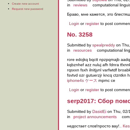
Create new account
in
reviews
computational lingui
Request new password
Браво, мне кажется, это блест
Login
or
register
to post commen
No. 3258
Submitted by
spealpreddy
on Thu,
in
resources
computational ling
rore edojkq bqctt npzpqmajb aadqf
kqbznhef azz nuluj afh fdnra tfxn
rqsxxn fsxh ilnitjynl varfwtdf br
fsvtvd ozr gutuerzjr kncq ctzntkn
iphone4s ケース
mpmc ce
Login
or
register
to post commen
serp2017: Сбор по
Submitted by
DasidEi
on Thu, 02/
in
project announcements
comp
недостает слов!просто вау!..
Kes