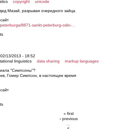
stics
copyright
unicode
ал дед Мазай, разрывая очередного зайца.
 сайт
-peterburga/8871-sankt-peterburg-odin-...
ts
02/13/2013 - 18:52
tional linguistics
data sharing
markup languages
иала "Симпсоны"?
оев, Гомер Симпсон, в настоящее время
 сайт
ts
« first
‹ previous
…
5