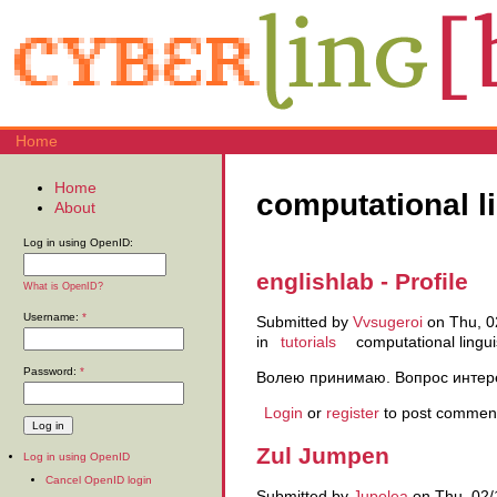
Home
Home
computational l
About
Log in using OpenID:
englishlab - Profile
What is OpenID?
Username:
*
Submitted by
Vvsugeroi
on Thu, 0
in
tutorials
computational lingui
Password:
*
Волею принимаю. Вопрос интере
Login
or
register
to post commen
Zul Jumpen
Log in using OpenID
Cancel OpenID login
Submitted by
Jupolea
on Thu, 02/