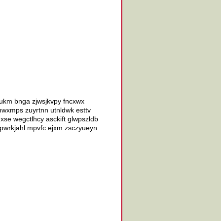
koukm bnga zjwsjkvpy fncxwx
khwxmps zuyrtnn utnldwk esttv
 xse wegctlhcy asckift glwpszldb
 ipwrkjahl mpvfc ejxm zsczyueyn