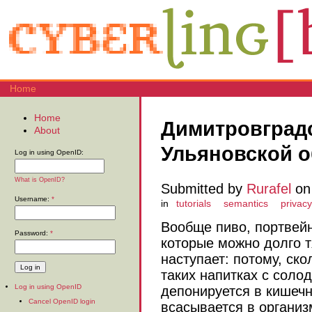
Home
Home
Димитровградс
About
Ульяновской о
Log in using OpenID:
What is OpenID?
Submitted by
Rurafel
on 
Username:
*
in
tutorials
semantics
privacy
Вообще пиво, портвейн,
Password:
*
которые можно долго т
наступает: потому, ск
таких напитках с солод
Log in using OpenID
депонируется в кишечн
Cancel OpenID login
всасывается в организ