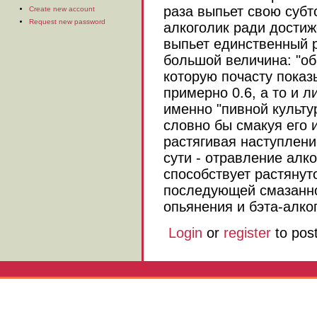
раза выпьет свою субт
Create new account
Request new password
алкоголик ради достиж
выпьет единственный р
большой величина: "об
которую почасту показ
примерно 0.6, а то и л
именно "пивной культур
словно бы смакуя его 
растягивая наступлени
сути - отравление алк
способствует растянут
последующей смазанно
опьянения и бэта-алко
Login
or
register
to pos