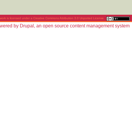
work is licensed under a
Creative Commons Attribution 3.0 Unported License
.