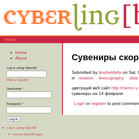
Home
Home
Сувениры ско
About
Log in using OpenID:
Submitted by
bouheldella
on Sat, 
in
reviews
lexicography
data
What is OpenID?
цветущий веб сайт
http://nemo-
Username:
*
сувениры на 14 февраля.
Login
or
register
to post commen
Password:
*
Log in using OpenID
Cancel OpenID login