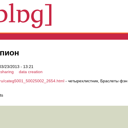
рпион
03/23/2013 - 13:21
 sharing
data creation
v.ru/categ5001_50025002_2654.html
- четырехлистник, Браслеты фэн
ts