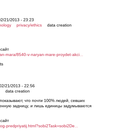
2/21/2013 - 23:23
nology
privacy/ethics
data creation
 сайт
yan-mara/8540-v-naryan-mare-proydet-akci...
ts
02/21/2013 - 22:56
data creation
показывают, что почти 100% людей, севших
венную задницу, и лишь единицы задумываются
 сайт
log-predpriyatij.html?sobi2Task=sobi2De...