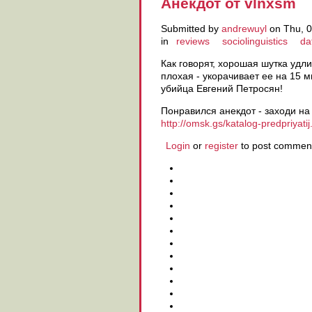
Анекдот от vlnxsm
Submitted by
andrewuyl
on Thu, 0
in
reviews
sociolinguistics
da
Как говорят, хорошая шутка удли
плохая - укорачивает ее на 15 м
убийца Евгений Петросян!
Понравился анекдот - заходи на
http://omsk.gs/katalog-predpriyati
Login
or
register
to post commen