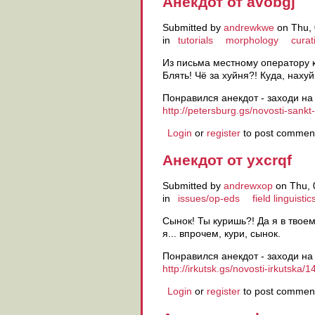
Анекдот от avobgj
Submitted by
andrewkwe
on Thu, 
in
tutorials
morphology
curat
Из письма местному оператору 
Блять! Чё за хуйня?! Куда, нахуй
Понравился анекдот - заходи на
http://petersburg.gs/novosti-sankt
Login
or
register
to post commen
Анекдот от yxcrqf
Submitted by
andrewxop
on Thu, 
in
issues/op-eds
field linguistic
Сынок! Ты куришь?! Да я в твоем 
я... впрочем, кури, сынок.
Понравился анекдот - заходи на
http://irkutsk.gs/novosti-irkutska
Login
or
register
to post commen