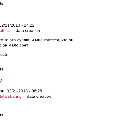
ts
02/21/2013 - 14:22
ethics
data creation
го за это луплю, и мне кажется, что он
о он мало срет.
 сайт
ts
w
hu, 02/21/2013 - 08:28
data sharing
data creation
ts