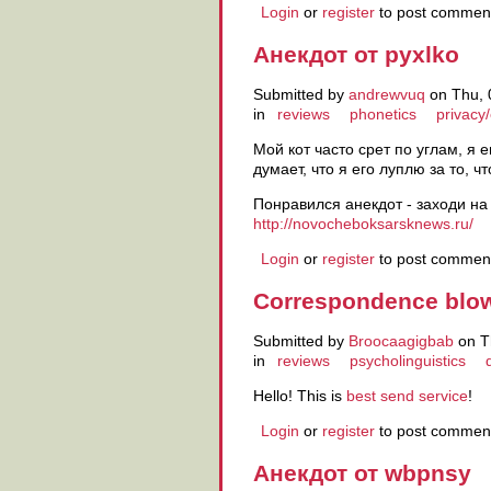
Login
or
register
to post commen
Анекдот от pyxlko
Submitted by
andrewvuq
on Thu, 
in
reviews
phonetics
privacy/
Мой кот часто срет по углам, я е
думает, что я его луплю за то, чт
Понравился анекдот - заходи на
http://novocheboksarsknews.ru/
Login
or
register
to post commen
Correspondence blo
Submitted by
Broocaagigbab
on T
in
reviews
psycholinguistics
Hello! This is
best send service
!
Login
or
register
to post commen
Анекдот от wbpnsy