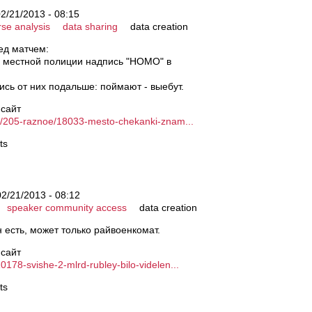
2/21/2013 - 08:15
rse analysis
data sharing
data creation
ед матчем:
 у местной полиции надпись "HOMO" в
ись от них подальше: поймают - выебут.
 сайт
noe/205-raznoe/18033-mesto-chekanki-znam...
ts
2/21/2013 - 08:12
speaker community access
data creation
 есть, может только райвоенкомат.
 сайт
0178-svishe-2-mlrd-rubley-bilo-videlen...
ts