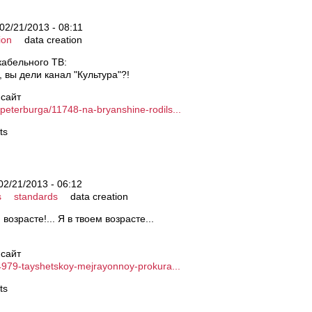
02/21/2013 - 08:11
ion
data creation
кабельного ТВ:
, вы дели канал "Культура"?!
 сайт
-peterburga/11748-na-bryanshine-rodils...
ts
02/21/2013 - 06:12
s
standards
data creation
возрасте!... Я в твоем возрасте...
 сайт
/14979-tayshetskoy-mejrayonnoy-prokura...
ts