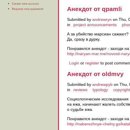
Create new account
Анекдот от qpamli
Request new password
Submitted by
andrewryn
on Thu, 0
in
project announcements
pho
А за убийство марсиан сажают?
Да, сразу в дурку.
Понравился анекдот - заходи на
http://naryan-mar.me/novosti-nar
Login
or
register
to post commen
Анекдот от oldmvy
Submitted by
andrewpyb
on Thu, 
in
reviews
typology
copyright
Социологические исследования 
на ежа, начинают жалеть собст
о судьбе ежа.
Понравился анекдот - заходи на
http://naberezhnye-chelny.gs/kata