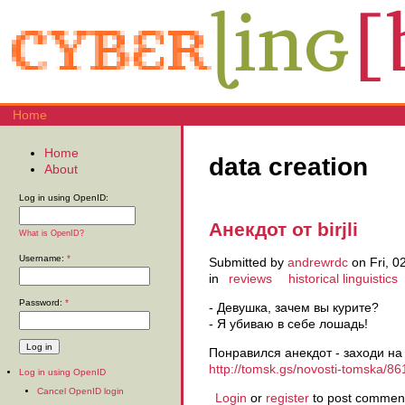
Home
Home
data creation
About
Log in using OpenID:
Анекдот от birjli
What is OpenID?
Username:
*
Submitted by
andrewrdc
on Fri, 0
in
reviews
historical linguistics
Password:
*
- Девушка, зачем вы курите?
- Я убиваю в себе лошадь!
Понравился анекдот - заходи на
http://tomsk.gs/novosti-tomska/861
Log in using OpenID
Cancel OpenID login
Login
or
register
to post commen