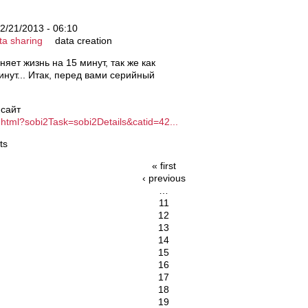
2/21/2013 - 06:10
ta sharing
data creation
няет жизнь на 15 минут, так же как
инут... Итак, перед вами серийный
 сайт
j.html?sobi2Task=sobi2Details&catid=42...
ts
« first
‹ previous
…
11
12
13
14
15
16
17
18
19