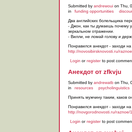
Submitted by
andrewoui
on Thu, 0
in
funding opportunities
discou
Два английских болельщика пер
- Джон, как ты думаешь почему
зеркальном отражении.
- Вилли, не ломай голову и держ
Понравился анекдот - заходи на
http://novosibirsknovosti.ru/raz
Login
or
register
to post commen
Анекдот от zfkvju
Submitted by
andrewatb
on Thu, 0
in
resources
psycholinguistics
Принять мужчину таким, каков он
Понравился анекдот - заходи на
http://novgorodnovosti.ru/raznoe/1
Login
or
register
to post commen