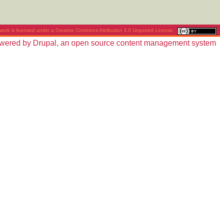
work is licensed under a
Creative Commons Attribution 3.0 Unported License
.