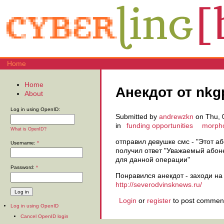
Home
Home
Анекдот от nkg
About
Log in using OpenID:
Submitted by
andrewzkn
on Thu, 
in
funding opportunities
morph
What is OpenID?
отправил девушке смс - "Этот аб
Username:
*
получил ответ "Уважаемый абоне
для данной операции"
Password:
*
Понравился анекдот - заходи на
http://severodvinsknews.ru/
Login
or
register
to post commen
Log in using OpenID
Cancel OpenID login