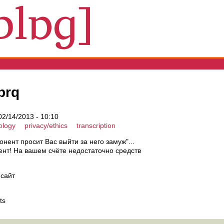
prq
02/14/2013 - 10:10
ology
privacy/ethics
transcription
онент просит Вас выйти за него замуж"...
нт! На вашем счёте недостаточно средств
 сайт
ts