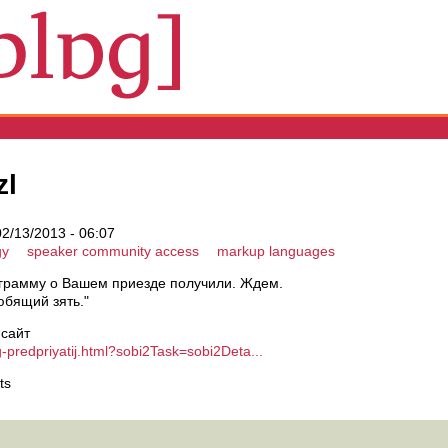
zl
2/13/2013 - 06:07
gy
speaker community access
markup languages
грамму о Вашем приезде получили. Ждем.
юбящий зять."
 сайт
g-predpriyatij.html?sobi2Task=sobi2Deta...
ts