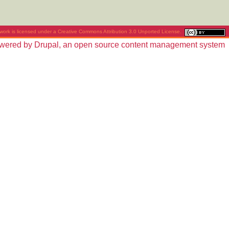
work is licensed under a
Creative Commons Attribution 3.0 Unported License
.