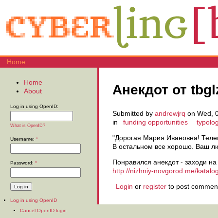
Home
Home
Анекдот от tbgl
About
Log in using OpenID:
Submitted by
andrewjrq
on Wed, 0
in
funding opportunities
typolo
What is OpenID?
"Дорогая Мария Ивановна! Теле
Username:
*
В остальном все хорошо. Ваш л
Понравился анекдот - заходи на
Password:
*
http://nizhniy-novgorod.me/katalo
Login
or
register
to post commen
Log in using OpenID
Cancel OpenID login