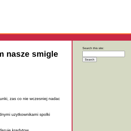
Search this site:
m nasze smigle
nki, zas co nie wczesniej nadac
dnymi uzytkownikami spolki
feruje kredytow.