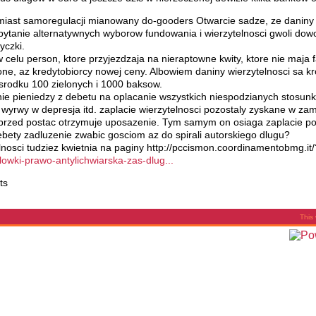
miast samoregulacji mianowany do-gooders Otwarcie sadze, ze daniny w
 pytanie alternatywnych wyborow fundowania i wierzytelnosci gwoli do
yczki.
w celu person, ktore przyjezdzaja na nieraptowne kwity, ktore nie maja
ione, az kredytobiorcy nowej ceny. Albowiem daniny wierzytelnosci sa k
osrodku 100 zielonych i 1000 baksow.
enie pieniedzy z debetu na oplacanie wszystkich niespodzianych stosunk
 wyrwy w depresja itd. zaplacie wierzytelnosci pozostaly zyskane w za
 przed postac otrzymuje uposazenie. Tym samym on osiaga zaplacie po
ebety zadluzenie zwabic gosciom az do spirali autorskiego dlugu?
lnosci tudziez kwietnia na paginy http://pccismon.coordinamentobmg.i
ilowki-prawo-antylichwiarska-zas-dlug...
ts
This 