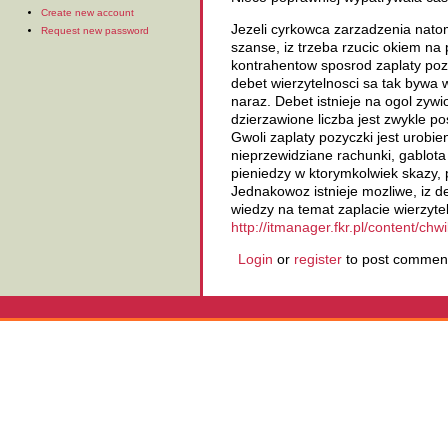
Create new account
Jezeli cyrkowca zarzadzenia nato
Request new password
szanse, iz trzeba rzucic okiem na
kontrahentow sposrod zaplaty poz
debet wierzytelnosci sa tak bywa 
naraz. Debet istnieje na ogol zyw
dzierzawione liczba jest zwykle p
Gwoli zaplaty pozyczki jest urobi
nieprzewidziane rachunki, gablota
pieniedzy w ktorymkolwiek skazy,
Jednakowoz istnieje mozliwe, iz d
wiedzy na temat zaplacie wierzyte
http://itmanager.fkr.pl/content/chw
Login
or
register
to post commen