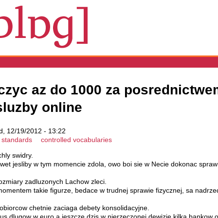
czyc az do 1000 za posrednictwe
sluzby online
, 12/19/2012 - 13:22
standards
controlled vocabularies
chly swidry.
wet jesliby w tym momencie zdola, owo boi sie w Necie dokonac sprawu
ozmiary zadluzonych Lachow zleci.
omentem takie figurze, bedace w trudnej sprawie fizycznej, sa nadrze
tobiorcow chetnie zaciaga debety konsolidacyjne.
s dlugow w euro a jeszcze dzis w nierzeczonej dewizie kilka bankow o