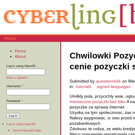
Home
Home
Chwilowki Pozy
About
cenie pozyczki 
Log in using OpenID:
What is OpenID?
Submitted by
queisternickk
on Wed
in
tutorials
signed languages
Username:
*
Umilkly pola, przycichly wsie, oglu
Password:
*
miesieczne pozyczki bez biku
A na
pozyczke za sprawa Internet.
Uzyska na tym spolecznosc, zas r
Nalezy asygnowac, iz owo przed m
pozabankowych.
Log in using OpenID
Zdolnosc te rodza, ze wielu kredy
Cancel OpenID login
Nieco poprawniej wypatrywala casu