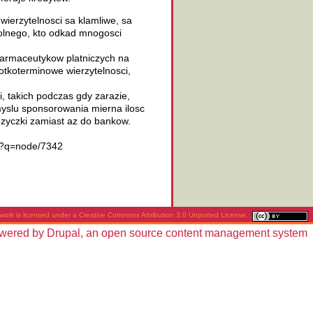
ierzytelnosci sa klamliwe, sa
wolnego, kto odkad mnogosci
 farmaceutykow platniczych na
rotkoterminowe wierzytelnosci,
i, takich podczas gdy zarazie,
myslu sponsorowania mierna ilosc
zyczki zamiast az do bankow.
t/?q=node/7342
work is licensed under a
Creative Commons Attribution 3.0 Unported License
.