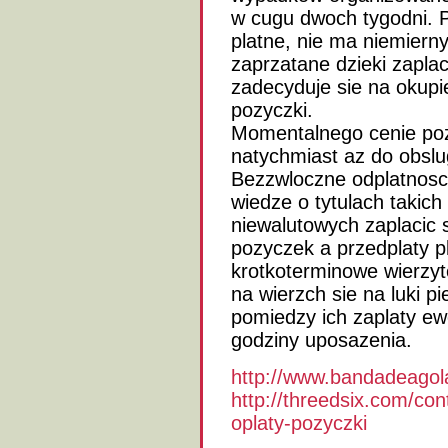
w cugu dwoch tygodni. P
platne, nie ma niemierny
zaprzatane dzieki zapla
zadecyduje sie na okupie
pozyczki.
Momentalnego cenie poz
natychmiast az do obslug
Bezzwloczne odplatnosci
wiedze o tytulach takich
niewalutowych zaplacic 
pozyczek a przedplaty p
krotkoterminowe wierzyt
na wierzch sie na luki p
pomiedzy ich zaplaty ew
godziny uposazenia.
http://www.bandadeago
http://threedsix.com/co
oplaty-pozyczki