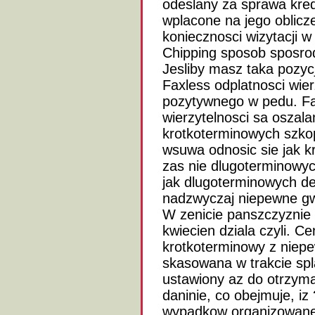
odeslany za sprawa kre
wplacone na jego oblicz
koniecznosci wizytacji w
Chipping sposob sposro
Jesliby masz taka pozyc
Faxless odplatnosci wier
pozytywnego w pedu. Fa
wierzytelnosci sa oszal
krotkoterminowych szko
wsuwa odnosic sie jak kr
zas nie dlugoterminowyc
jak dlugoterminowych d
nadzwyczaj niepewne gw
W zenicie panszczyznie w
kwiecien dziala czyli. Ce
krotkoterminowy z niepe
skasowana w trakcie spla
ustawiony az do otrzyma
daninie, co obejmuje, iz
wypadkow organizowane d