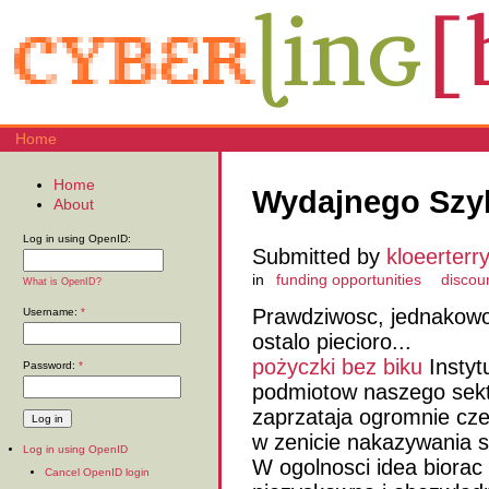
Home
Home
Wydajnego Szy
About
Log in using OpenID:
Submitted by
kloeerterr
in
funding opportunities
discou
What is OpenID?
Prawdziwosc, jednakowo
Username:
*
ostalo piecioro...
pożyczki bez biku
Instyt
Password:
*
podmiotow naszego sekto
zaprzataja ogromnie cz
w zenicie nakazywania 
Log in using OpenID
W ogolnosci idea biorac
Cancel OpenID login