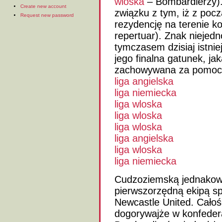
wloska
– Bombardierzy)
Create new account
związku z tym, iż z pocz
Request new password
rezydencję na terenie k
repertuar). Znak niejedn
tymczasem dzisiaj istni
jego finalna gatunek, jak
zachowywana za pomocą
liga angielska
liga niemiecka
liga wloska
liga wloska
liga wloska
liga angielska
liga wloska
liga niemiecka
Cudzoziemską jednako
pierwszorzędną ekipą spo
Newcastle United. Całość
dogorywajże w konfederac