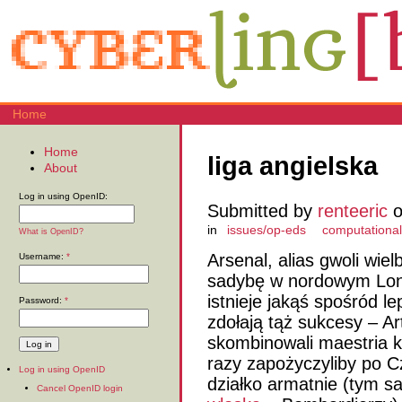
Home
Home
liga angielska
About
Log in using OpenID:
Submitted by
renteeric
o
in
issues/op-eds
computational 
What is OpenID?
Arsenal, alias gwoli wie
Username:
*
sadybę w nordowym Lo
istnieje jakąś spośród l
Password:
*
zdołają tąż sukcesy – Ar
skombinowali maestria k
razy zapożyczyliby po Cz
Log in using OpenID
działko armatnie (tym s
Cancel OpenID login