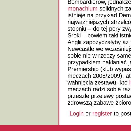
Bombardierów, jednakże
monachium
solidnych z
istnieje na przykład Dem
najważniejszych strzelc
stopniu – do tej pory zwy
Sroki – bowiem taki istni
Anglii zapożyczałyby aż 
Newcastle we wcześnie
sobie nie w rzeczy sam
przypadkiem nakłaniać j
Premiership (klub wypa
meczach 2008/2009), ato
wahnięcia zestawu, kto
meczach radzi sobie raz
przeszłe przelewy post
zdrowszą zabawę zbior
Login
or
register
to pos