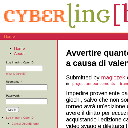
Home
Home
Avvertire quant
About
a causa di valen
Log in using OpenID:
What is OpenID?
Submitted by
magiczek
o
Username:
*
in
project announcements
tran
Impedire proveniente da 
Password:
*
giochi, salvo che non so
torneo avrà un'edizione 
avere il diritto per eccez
Log in using OpenID
acquistando l'edizione ca
Cancel OpenID login
video svago e dilettarsi tu