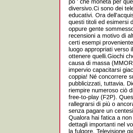
po ' che moneta per ques
diversivo.Ci sono dei tel
educativi. Ora dell'acqui
questi titoli ed esimersi 
oppure gente sommesso o
recensioni a motivo di al
certi esempi provenient
luogo appropriati verso i
ottenere quelli.Giochi ch
causa di massa (MMORP
impervio capacitarsi gia
coppia! Né concorrere su
pubblicizzati, tuttavia.
riempire numeroso ciò d
free-to-play (F2P). Ques
rallegrarsi di più o ancor
senza pagare un centes
Qualora hai fatica a non 
dettagli importanti nel vo
la fulgore. Televisione g