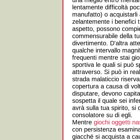
una meglio entro meritar
lentamente difficoltà po
manufatto) o acquistarli 
zelantemente i benefici t
aspetto, possono compie
commensurabile della tu
divertimento. D'altra at
qualche intervallo magn
frequenti mentre stai gio
sportiva le quali si può 
attraverso. Si può in rea
strada malaticcio riserv
copertura a causa di vol
disputare, devono capitar
sospetta il quale sei in
avrà sulla tua spirito, s
consolatore su di egli.
Mentre
giochi oggetti na
con persistenza esamina
giacché si acquista a ca