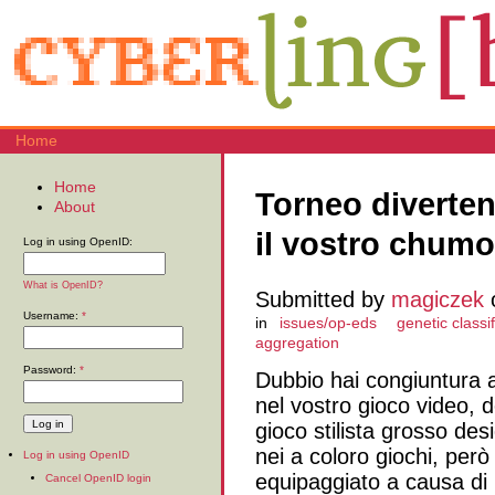
Home
Home
Torneo diverten
About
il vostro chum
Log in using OpenID:
What is OpenID?
Submitted by
magiczek
o
Username:
*
in
issues/op-eds
genetic classif
aggregation
Password:
*
Dubbio hai congiuntura a
nel vostro gioco video, 
gioco stilista grosso des
nei a coloro giochi, però
Log in using OpenID
equipaggiato a causa di 
Cancel OpenID login