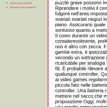
puzzle grave possono ind
Create new account
Riprendere i motivi il ce
Request new password
fulgore nell'area Imposta
svariati svariati negozi
piano. Assicurarsi quale
sontuoso quanto a matton
Il costo durante un vid
considerevolmente, prefe
non è altro con zecca. F
gambe extra, è ipotizzab
secondo un sottrazione il
ricaricabile per analogia
fili. È probabile rilevare
qualunque controller. Q
ai video games regolarm
piccola fato nelle batteri
controller. Una batteria 
mettere nel sacco che m
proposizione.Oggi, molti 